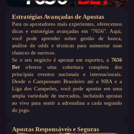
Estratégias Avançadas de Apostas
Para os apostadores mais experientes, oferecemos
dicas e estratégias avançadas em "7656". Aqui,
você pode aprender sobre gestão de banca,
análise de odds e técnicas para aumentar suas
chances de sucesso.
Se o seu negócio é apostar em esportes, a
7656
Bet
oferece uma cobertura completa dos
principais eventos nacionais e internacionais.
Desde o Campeonato Brasileiro até a NBA e a
Liga dos Campeões, você pode apostar em uma
ampla variedade de mercados, incluindo apostas
ao vivo para sentir a adrenalina a cada segundo
do jogo.
Apostas Responsáveis e Seguras