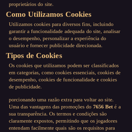
proprietários do site.
Como Utilizamos Cookies
Utilizamos cookies para diversos fins, incluindo
garantir a funcionalidade adequada do site, analisar
o desempenho, personalizar a experiência do
usuário e fornecer publicidade direcionada.
Tipos de Cookies
Os cookies que utilizamos podem ser classificados
em categorias, como cookies essenciais, cookies de
desempenho, cookies de funcionalidade e cookies
de publicidade.
porcionando uma razão extra para voltar ao site.
Uma das vantagens das promoções do
7656 Bet
é a
sua transparência. Os termos e condições são
claramente expostos, permitindo que os jogadores
entendam facilmente quais são os requisitos para